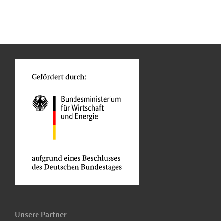
n
Kontakt
...
o
Unsere Partner