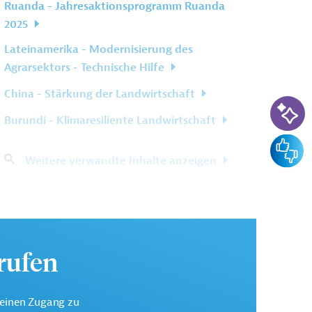
Ruanda - Jahresaktionsprogramm Ruanda
2025
Lateinamerika - Modernisierung des
Agrarsektors - Technische Hilfe
China - Stärkung der Landwirtschaft
KI-Su
Burundi - Klimaresiliente Landwirtschaft
Feedba
Weitere verwandte Inhalte anzeigen
urufen
keinen Zugang zu