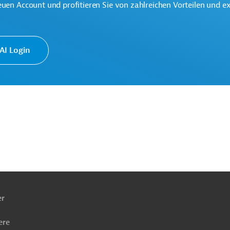
euen Account und profitieren Sie von zahlreichen Vorteilen und e
I Login
verträglichkeit
Luft-, Klimaschutz
ekte
ach
ben
er
ere