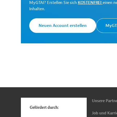
MyGTAI? Erstellen Sie sich
KOSTENFREI
einen n
Agriculture and Rural
Inhalten.
Affairs
Neuen Account erstellen
MyGTA
Originaldokument:
China
Umwelttechnik, übergreifend
Umwelt
Land- und Forstwirtschaft, übergreifend
Proj
n
Funktionen
o
Unsere Partn
Job und Karri