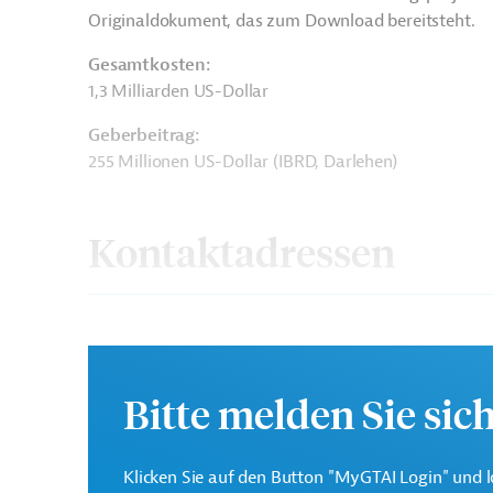
Originaldokument, das zum Download bereitsteht.
Gesamtkosten:
1,3 Milliarden US-Dollar
Geberbeitrag:
255 Millionen US-Dollar (IBRD, Darlehen)
Kontaktadressen
Die Weltbankgruppe ist 
Weltbank
Entwicklungsorganisatio
Bitte melden Sie sic
Hunan Provincial
Klicken Sie auf den Button "MyGTAI Login" und l
Department of
Projektträger