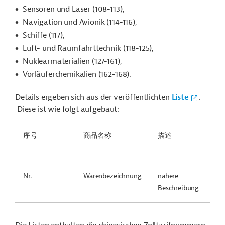
Sensoren und Laser (108-113),
Navigation und Avionik (114-116),
Schiffe (117),
Luft- und Raumfahrttechnik (118-125),
Nuklearmaterialien (127-161),
Vorläuferchemikalien (162-168).
Details ergeben sich aus der veröffentlichten
Liste
.
Diese ist wie folgt aufgebaut:
序号
商品名称
描述
海
编
Nr.
Warenbezeichnung
nähere
chi
Beschreibung
Zo