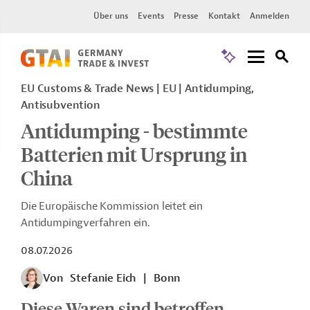
Über uns
Events
Presse
Kontakt
Anmelden
EU Customs & Trade News
EU
Antidumping,
Antisubvention
Antidumping - bestimmte
Batterien mit Ursprung in
China
Die Europäische Kommission leitet ein
Antidumpingverfahren ein.
08.07.2026
Von
Stefanie Eich
|
Bonn
Diese Waren sind betroffen