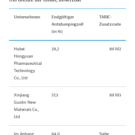
frei Grenze der Union, unverzollt
Unternehmen
Endgültiger
TARIC-
Antidumpingzoll
Zusatzcode
(in %)
Hubei
29,2
89 M2
Hongyuan
Pharmaceutical
Technology
Co., Ltd
Xinjiang
57,3
89 M3
Guolin New
Materials Co.,
Ltd
Im Anhang
64,0
Siehe