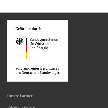
n
Kontakt
...
o
Unsere Partner
Job und Karriere