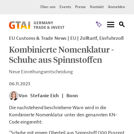
Über uns
Events
Presse
Kontakt
Anmelden
EU Customs & Trade News
EU
Zolltarif, Einfuhrzoll
Kombinierte Nomenklatur -
Schuhe aus Spinnstoffen
Neue Einreihungsentscheidung
06.11.2023
Von
Stefanie Eich
|
Bonn
Die nachstehend beschriebene Ware wird in die
Kombinierte Nomenklatur unter den genannten KN-
Code eingereiht:
"Schuhe mit einem Oberteil aus Spinnstoff (100 Prozent