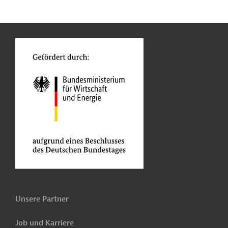
n
Kontakt
o
Unsere Partner
Job und Karriere