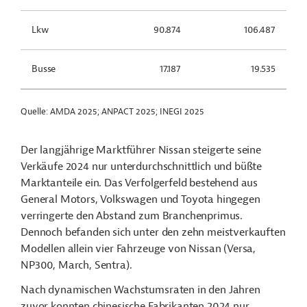
Lkw
90.874
106.487
Busse
17.187
19.535
Quelle: AMDA 2025; ANPACT 2025; INEGI 2025
Der langjährige Marktführer Nissan steigerte seine
Verkäufe 2024 nur unterdurchschnittlich und büßte
Marktanteile ein. Das Verfolgerfeld bestehend aus
General Motors, Volkswagen und Toyota hingegen
verringerte den Abstand zum Branchenprimus.
Dennoch befanden sich unter den zehn meistverkauften
Modellen allein vier Fahrzeuge von Nissan (Versa,
NP300, March, Sentra).
Nach dynamischen Wachstumsraten in den Jahren
zuvor konnten chinesische Fabrikanten 2024 nur