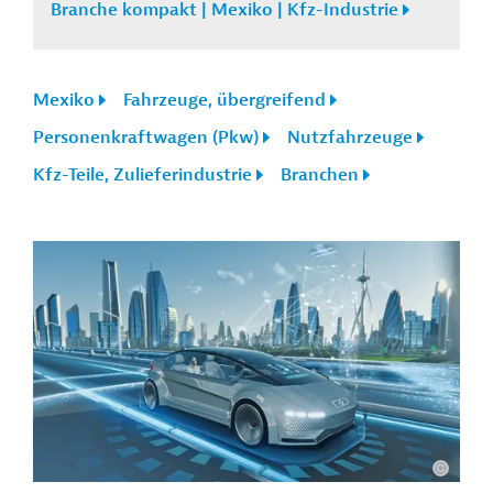
Branche kompakt | Mexiko | Kfz-Industrie
Mexiko
Fahrzeuge, übergreifend
Personenkraftwagen (Pkw)
Nutzfahrzeuge
Kfz-Teile, Zulieferindustrie
Branchen