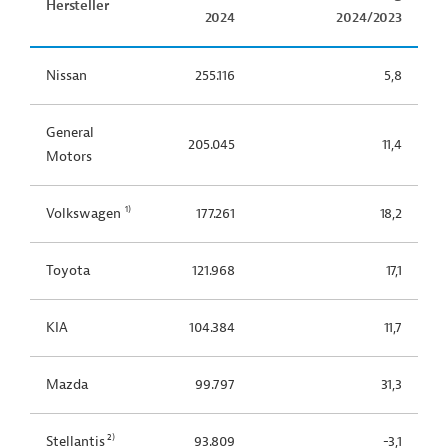
Hersteller
2024
2024/2023
Nissan
255.116
5,8
General
205.045
11,4
Motors
1)
Volkswagen
177.261
18,2
Toyota
121.968
17,1
KIA
104.384
11,7
Mazda
99.797
31,3
2)
Stellantis
93.809
-3,1