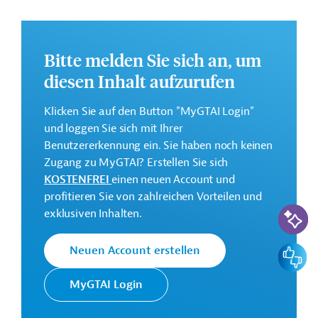
Beschränkungen
Marktzugangsvoraussetzungen
Bitte melden Sie sich an, um
diesen Inhalt aufzurufen
Sanitär-epidemiologische-,
Klicken Sie auf den Button "MyGTAI Login"
Veterinär- und
und loggen Sie sich mit Ihrer
Phytosanitärkontrolle
Benutzererkennung ein. Sie haben noch keinen
Zugang zu MyGTAI? Erstellen Sie sich
KOSTENFREI
einen neuen Account und
Freie Wirtschaftszonen
profitieren Sie von zahlreichen Vorteilen und
KI-Suc
exklusiven Inhalten.
Ausfuhr aus der EU
Feedbac
Neuen Account erstellen
MyGTAI Login