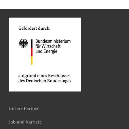
n
Kontakt
...
o
Unsere Partner
Job und Karriere