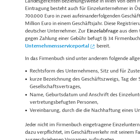
Landesgerichten beziehungsweise in Wien von dem Han
Eintragung besteht auch für Einzelunternehmer in Ös
700.000 Euro in zwei aufeinanderfolgenden Geschäf
Million Euro in einem Geschäftsjahr. Diese Registrie
deutscher Unternehmer. Zur
Einzelabfrage
aus dem t
gegen Zahlung einer Gebühr befugt (§ 34 Firmenbuchg
Unternehmensserviceportal
bereit.
In das Firmenbuch sind unter anderem folgende all
Rechtsform des Unternehmens, Sitz und für Zuste
kurze Bezeichnung des Geschäftszweigs, Tag der 
Gesellschaftsvertrages,
Name, Geburtsdatum und Anschrift des Einzelunte
vertretungsbefugten Personen,
Vereinbarung, durch die die Nachhaftung eines U
Jeder nicht im Firmenbuch eingetragene Einzelunterne
dazu verpflichtet, im Geschäftsverkehr mit seinem 
ausgeschriebenen Vornamen aufzutreten.