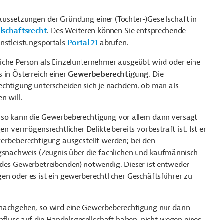
ussetzungen der Gründung einer (Tochter-)Gesellschaft in
llschaftsrecht
. Des Weiteren können Sie entsprechende
nstleistungsportals
Portal 21
abrufen.
iche Person als Einzelunternehmer ausgeübt wird oder eine
 in Österreich einer
Gewerbeberechtigung
. Die
echtigung unterscheiden sich je nachdem, ob man als
n will.
 so kann die Gewerbeberechtigung vor allem dann versagt
ermögensrechtlicher Delikte bereits vorbestraft ist. Ist er
werbeberechtigung ausgestellt werden; bei den
ngsnachweis (Zeugnis über die fachlichen und kaufmännisch-
 des Gewerbetreibenden) notwendig. Dieser ist entweder
en oder es ist ein gewerberechtlicher Geschäftsführer zu
 nachgehen, so wird eine Gewerbeberechtigung nur dann
influss auf die Handelsgesellschaft haben, nicht wegen eines