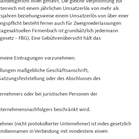
delsgericht Wien geführt. Die gleiche Verpflichtung zur
terreich mit einem jährlichen Umsatzerlös von mehr als
tsjahren beziehungsweise einem Umsatzerlös von über einer
rungspflicht besteht ferner auch für Zweigniederlassungen
agesaktuellen Firmenbuch ist grundsätzlich jedermann
esetz - FBG). Eine Gebührenübersicht hält das
gemeine Eintragungen vorzunehmen:
llungen maßgebliche Geschäftsanschrift,
Satzungsfeststellung oder des Abschlusses des
rnehmers oder bei juristischen Personen der
nternehmensnachfolgers beschränkt wird.
hmer (nicht protokollierter Unternehmer) ist indes gesetzlich
Familiennamen in Verbindung mit mindestens einem