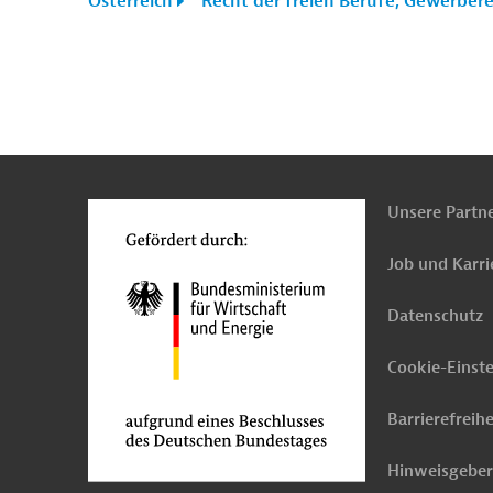
Österreich
Recht der freien Berufe, Gewerber
n
Kontakt
...
o
Unsere Partn
Job und Karri
Datenschutz
Cookie-Einst
Barrierefreihe
Hinweisgebe