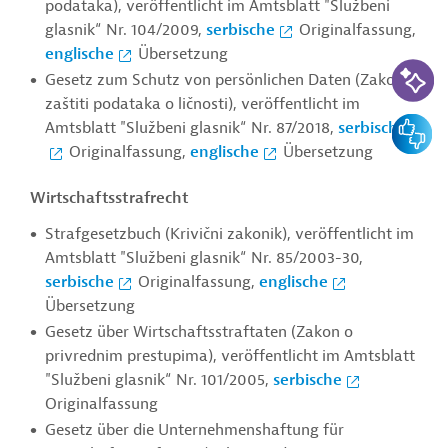
podataka), veröffentlicht im Amtsblatt "Službeni
glasnik“ Nr. 104/2009,
serbische
Originalfassung,
englische
Übersetzung
KI-Suc
Gesetz zum Schutz von persönlichen Daten (Zakon o
zaštiti podataka o ličnosti), veröffentlicht im
Feedbac
Amtsblatt "Službeni glasnik“ Nr. 87/2018,
serbische
Originalfassung,
englische
Übersetzung
Wirtschaftsstrafrecht
Strafgesetzbuch (Krivični zakonik), veröffentlicht im
Amtsblatt "Službeni glasnik“ Nr. 85/2003-30,
serbische
Originalfassung,
englische
Übersetzung
Gesetz über Wirtschaftsstraftaten (Zakon o
privrednim prestupima), veröffentlicht im Amtsblatt
"Službeni glasnik“ Nr. 101/2005,
serbische
Originalfassung
Gesetz über die Unternehmenshaftung für