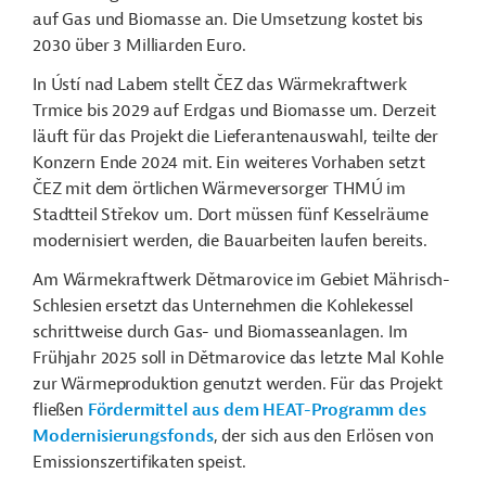
auf Gas und Biomasse an. Die Umsetzung kostet bis
2030 über 3 Milliarden Euro.
In Ústí nad Labem stellt ČEZ das Wärmekraftwerk
Trmice bis 2029 auf Erdgas und Biomasse um. Derzeit
läuft für das Projekt die Lieferantenauswahl, teilte der
Konzern Ende 2024 mit. Ein weiteres Vorhaben setzt
ČEZ mit dem örtlichen Wärmeversorger THMÚ im
Stadtteil St
řekov
um. Dort müssen fünf Kesselräume
modernisiert werden, die Bauarbeiten laufen bereits.
Am Wärmekraftwerk Dětmarovice im Gebiet Mährisch-
Schlesien ersetzt das Unternehmen die Kohlekessel
schrittweise durch Gas- und Biomasseanlagen. Im
Frühjahr 2025 soll in Dětmarovice das letzte Mal Kohle
zur Wärmeproduktion genutzt werden. Für das Projekt
fließen
Fördermittel aus dem HEAT-Programm des
Modernisierungsfonds
, der sich aus den Erlösen von
Emissionszertifikaten speist.