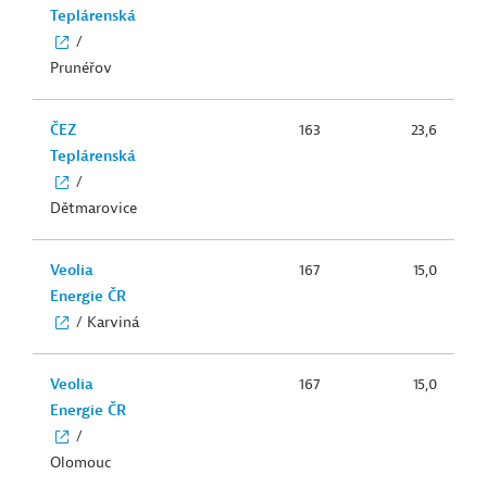
Teplárenská
/
Prunéřov
ČEZ
163
23,6
Teplárenská
/
Dětmarovice
Veolia
167
15,0
Energie ČR
/ Karviná
Veolia
167
15,0
Energie ČR
/
Olomouc