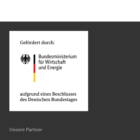
n
Kontakt
...
o
Unsere Partner