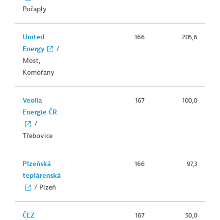
Počaply
United
166
205,6
Energy
/
Most,
Komořany
Veolia
167
100,0
Energie ČR
/
Třebovice
Plzeňská
166
97,3
teplárenská
/ Plzeň
ČEZ
167
50,0