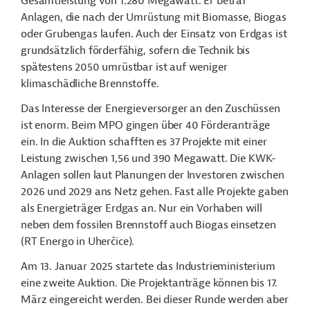
Gesamtleistung von 1.280
Megawatt.
Er betraf
Anlagen, die nach der Umrüstung mit Biomasse, Biogas
oder Grubengas laufen. Auch der Einsatz von Erdgas ist
grundsätzlich förderfähig, sofern die Technik bis
spätestens 2050 umrüstbar ist auf weniger
klimaschädliche Brennstoffe.
Das Interesse der Energieversorger an den Zuschüssen
ist enorm. Beim MPO gingen über 40 Förderanträge
ein. In die Auktion schafften es 37 Projekte mit einer
Leistung zwischen 1,56 und 390
Megawatt
. Die KWK-
Anlagen sollen laut Planungen der Investoren zwischen
2026 und 2029 ans Netz gehen. Fast alle Projekte gaben
als Energieträger Erdgas an. Nur ein Vorhaben will
neben dem fossilen Brennstoff auch Biogas einsetzen
(RT Energo in Uher
čice
).
Am 13. Januar 2025 startete das Industrieministerium
eine zweite Auktion. Die Projektanträge können bis 17.
März eingereicht werden. Bei dieser Runde werden aber