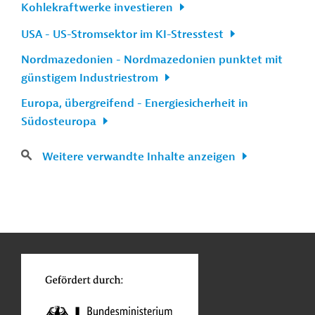
Kohlekraftwerke investieren
USA - US-Stromsektor im KI-Stresstest
Nordmazedonien - Nordmazedonien punktet mit
günstigem Industriestrom
Europa, übergreifend - Energiesicherheit in
Südosteuropa
Weitere verwandte Inhalte anzeigen
n
Kontakt
...
o