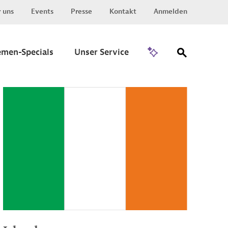
 uns
Events
Presse
Kontakt
Anmelden
Zu Invest
emen-Specials
Unser Service