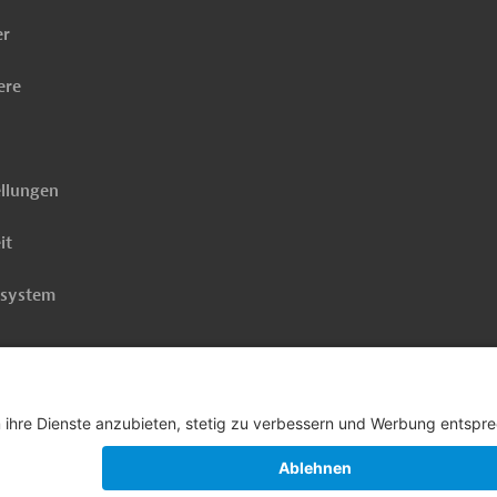
er
ere
ellungen
it
rsystem