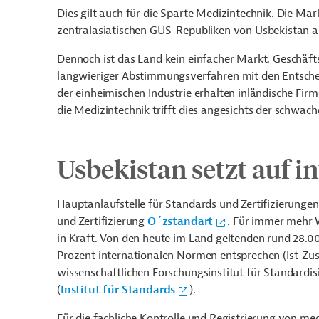
Dies gilt auch für die Sparte Medizintechnik. Die M
zentralasiatischen GUS-Republiken von Usbekistan aus
Dennoch ist das Land kein einfacher Markt. Geschäft
langwieriger Abstimmungsverfahren mit den Entschei
der einheimischen Industrie erhalten inländische Fi
die Medizintechnik trifft dies angesichts der schwach
Usbekistan setzt auf i
Hauptanlaufstelle für Standards und Zertifizierungen
und Zertifizierung
O´zstandart
. Für immer mehr 
in Kraft. Von den heute im Land geltenden rund 28.0
Prozent internationalen Normen entsprechen (Ist-Zus
wissenschaftlichen Forschungsinstitut für Standardisi
(
Institut für Standards
)
.
Für die fachliche Kontrolle und Registrierung von m