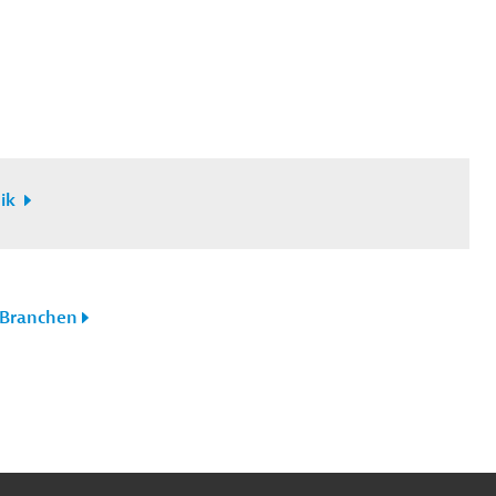
nik
Branchen
ach
ben