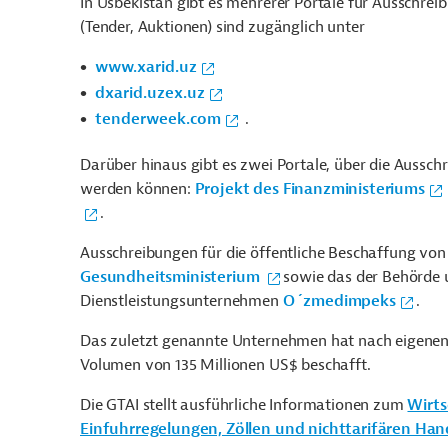
In Usbekistan gibt es mehrerer Portale für Ausschrei
(Tender, Auktionen) sind zugänglich unter
www.xarid.uz
dxarid.uzex.uz
tenderweek.com
.
Darüber hinaus gibt es zwei Portale, über die Aussc
werden können:
Projekt des Finanzministeriums
.
Ausschreibungen für die öffentliche Beschaffung von
Gesundheitsministerium
sowie das der Behörde
Dienstleistungsunternehmen
O´zmedimpeks
.
Das zuletzt genannte Unternehmen hat nach eigenen
Volumen von 135 Millionen US$ beschafft.
Die GTAI stellt ausführliche Informationen zum
Wirts
Einfuhrregelungen, Zöllen und nichttarifären H