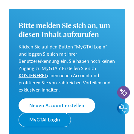
betrieben, der Wasserverbrauch soll in den nächsten
drei Jahren um 30% sinken. Auch eine
Produktionsanlage für 600 ml Mehrwegverpackungen
Bitte melden Sie sich an, um
wird errichtet.
diesen Inhalt aufzurufen
Weitere Informationen finden Sie in der
Pressemeldung
Heineken to invest $300 million in
Klicken Sie auf den Button "MyGTAI Login"
Brazil to expand premium beer portfolio.
und loggen Sie sich mit Ihrer
Benutzererkennung ein. Sie haben noch keinen
Investitionssumme
:
Zugang zu MyGTAI? Erstellen Sie sich
291 Millionen US-Dollar
KOSTENFREI
einen neuen Account und
profitieren Sie von zahlreichen Vorteilen und
Kontaktadresse
KI-Suc
exklusiven Inhalten.
Feedbac
Neuen Account erstellen
Heineken
Projektträger
MyGTAI Login