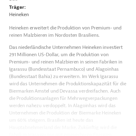
Träger
Heineken
Heineken erweitert die Produktion von Premium- und
reinen Malzbieren im Nordosten Brasiliens.
Das niederländische Unternehmen Heineken investiert
291 Millionen US-Dollar, um die Produktion von
Premium- und reinen Malzbieren in seinen Fabriken in
Igarassu (Bundesstaat Pernambuco) und Alagoinhas
(Bundesstaat Bahia) zu erweitern. Im Werk Igarassu
wird das Unternehmen die Produktionskapazität für die
Biermarken Amstel und Devassa verdreifachen. Auch
die Produktionsanlagen für Mehrwegverpackungen
werden nahezu verdoppelt. In Alagoinhas wird das
Unternehmen die Produktion der Biermarke Heineken
um 60% steigern. Brasilien ist heute das
Hauptabnehmerland der Marke. Zukünftig wird die
Fabrik in Igarassu nur mit erneuerbaren Energien