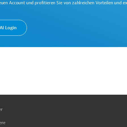
euen Account und profitieren Sie von zahlreichen Vorteilen und e
I Login
ach
ben
er
ere