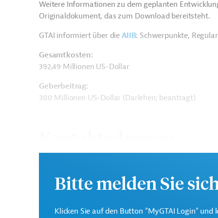
Weitere Informationen zu dem geplanten Entwicklung
Originaldokument, das zum Download bereitsteht.
GTAI informiert über die
AIIB
: Schwerpunkte, Regula
Gesamtkosten:
392,49 Millionen US-Dollar
Geberbeitrag:
300 Millionen US-Dollar (Darlehen; beantragt)
Kontaktadressen
Bitte melden Sie sic
Asiatische Infrastruktur-
Investitionsbank (AIIB)
Ziel der AIIB ist die na
Klicken Sie auf den Button "MyGTAI Login" und l