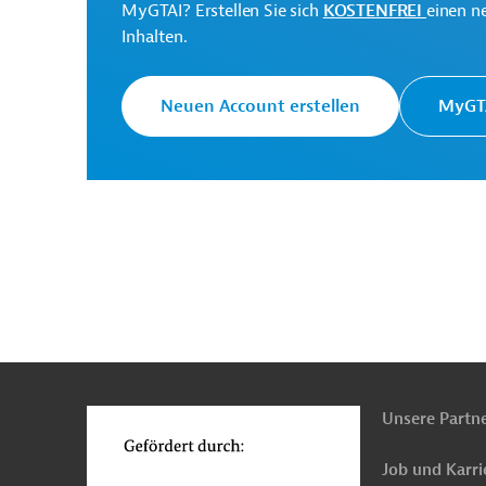
MyGTAI? Erstellen Sie sich
KOSTENFREI
einen n
Inhalten.
Qinzhou Huangma Assets
Management Group Co.,
Projektträger
Neuen Account erstellen
MyGTA
Ltd.
Originaldokument:
Download
n
Funktionen
PRO202502241872016 (1)
o
(PDF; 154,2 KB)
Unsere Partn
Job und Karri