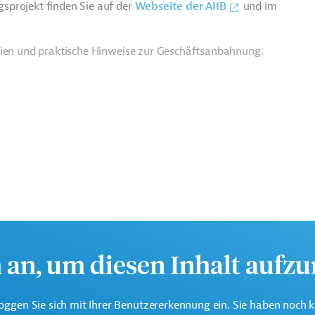
sprojekt finden Sie auf der
Webseite der AIIB
und im
rien und praktische Hinweise zur Geschäftsanbahnung.
h an, um diesen Inhalt aufz
chhaltige wirtschaftliche Entwicklung der Region.
oggen Sie sich mit Ihrer Benutzererkennung ein. Sie haben noch 