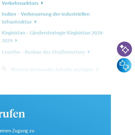
Verkehrssektors
Indien - Verbesserung der industriellen
Infrastruktur
Kirgisistan - Länderstrategie Kirgisistan 2024-
2029
KI-Su
Lesotho - Ausbau des Straßennetzes
Feedba
Weitere verwandte Inhalte anzeigen
urufen
keinen Zugang zu