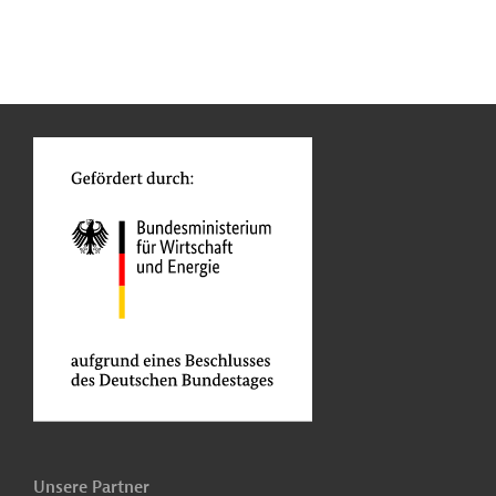
n
Kontakt
...
o
Unsere Partner