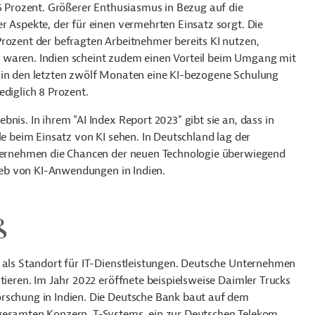
36 Prozent. Größerer Enthusiasmus in Bezug auf die
r Aspekte, der für einen vermehrten Einsatz sorgt. Die
Prozent der befragten Arbeitnehmer bereits KI nutzen,
 waren. Indien scheint zudem einen Vorteil beim Umgang mit
 in den letzten zwölf Monaten eine KI-bezogene Schulung
ediglich 8 Prozent.
nis. In ihrem "AI Index Report 2023" gibt sie an, dass in
le beim Einsatz von KI sehen. In Deutschland lag der
Unternehmen die Chancen der neuen Technologie überwiegend
rieb von KI-Anwendungen in Indien.
ß
f als Standort für IT-Dienstleistungen. Deutsche Unternehmen
tieren. Im Jahr 2022 eröffnete beispielsweise Daimler Trucks
orschung in Indien. Die Deutsche Bank baut auf dem
gesamten Konzern. T-Systems, ein zur Deutschen Telekom