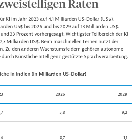
zweistelligen Raten
r KI im Jahr 2023 auf 4,1 Milliarden US-Dollar (US$).
arden US$ bis 2026 und bis 2029 auf 13 Milliarden US$.
 und 33 Prozent
vorhergesagt. Wichtigster Teilbereich der KI
2,7 Milliarden US$. Beim maschinellen Lernen nutzt der
en.
Zu den anderen Wachstumsfeldern gehören autonome
e durch Künstliche Intelligenz gestützte Sprachverarbeitung.
che in Indien (in Milliarden US-Dollar)
23
2026
2029
,7
5,8
9,2
,4
0,7
1,1