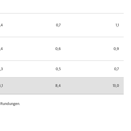
,4
0,7
1,1
,4
0,6
0,9
,3
0,5
0,7
4,1
8,4
13,0
 Rundungen.