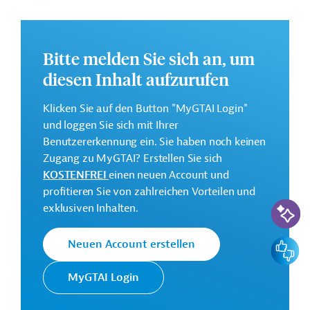
Stärken des Arbeitsmarkts
Bitte melden Sie sich an, um
Relativ hohes Bildungsniveau und
diesen Inhalt aufzurufen
weitverbreitete englische Sprachkenntnisse
Malaysische Regierung will berufliche
Klicken Sie auf den Button "MyGTAI Login"
Ausbildung stärker fördern
und loggen Sie sich mit Ihrer
Gut entwickelte Industriecluster erleichtern die
Benutzererkennung ein. Sie haben noch keinen
Personalsuche
Zugang zu MyGTAI? Erstellen Sie sich
KOSTENFREI
einen neuen Account und
Schwächen des Arbeitsmarkts
profitieren Sie von zahlreichen Vorteilen und
KI-Suc
Fachkräftemangel bei technischen Berufen
exklusiven Inhalten.
Hohe Fluktuation, vor allem in der
verarbeitenden Industrie
Feedbac
Neuen Account erstellen
Abwanderung von qualifizierten
Mitarbeitenden nach Singapur
MyGTAI Login