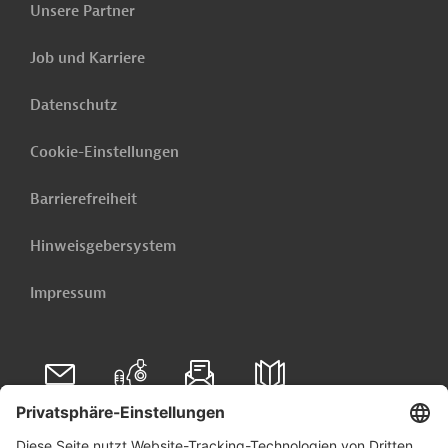
Unsere Partner
Job und Karriere
Datenschutz
Cookie-Einstellungen
Barrierefreiheit
Malaysia
Hinweisgebersystem
Finden Sie alle relevanten Informationen zu Malaysia:
Wirtschaftsumfeld, Branchen, Recht, Zoll,
Impressum
Ausschreibungen und Entwicklungsprojekte.
Wirtschaft in Malaysia
Arbeitsmarkt
Folgen Sie uns auf