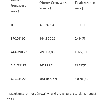
Oberer Grenzwert
Festbetrag in
Genzwert in
in mex$
mex$
mex$
0,01
370.741,94
0,00
370.741,95
444.890,26
7.414,71
444.890,27
519.038,86
11.122,30
519.038,87
667.335,21
18.537,12
667.335,22
und darüber
40.781,53
1 Mexikanischer Peso (mex$) = rund 0,046 Euro, Stand: 14. August
2025