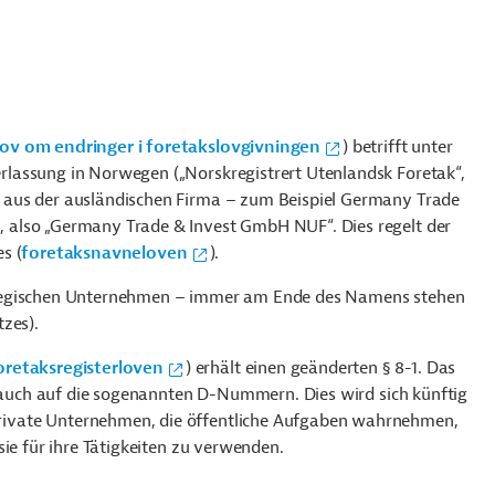
ov om endringer i foretakslovgivningen
) betrifft unter
lassung in Norwegen („Norskregistrert Utenlandsk Foretak“,
 aus der ausländischen Firma – zum Beispiel Germany Trade
 also „Germany Trade & Invest GmbH NUF“. Dies regelt der
s (
foretaksnavneloven
).
rwegischen Unternehmen – immer am Ende des Namens stehen
zes).
oretaksregisterloven
) erhält einen geänderten § 8-1. Das
g auch auf die sogenannten D-Nummern. Dies wird sich künftig
ivate Unternehmen, die öffentliche Aufgaben wahrnehmen,
ie für ihre Tätigkeiten zu verwenden.