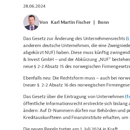
28.06.2024
Von
Karl Martin Fischer
|
Bonn
Das Gesetz zur Änderung des Unternehmensrechts (
L
anderem deutsche Unternehmen, die eine Zweignieder
abgekürzt NUF) haben. Diese muss künftig zwingend
& Invest GmbH – und der Abkürzung „NUF“ bestehen,
neue § 2-2 Absatz 15 des norwegischen Firmengesetze
Ebenfalls neu: Die Rechtsform muss – auch bei no
(neuer §
2-2 Absatz 16 des norwegischen Firmengeset
Das Gesetz über die Eintragung von Unternehmen (
f
öffentliche Informationsrecht erstreckte sich bislan
ändern: Auf D-Nummern dürfen nur Behörden und pr
Kreditauskunfteien und Finanzinstitute erhalten, um s
Die neuen Regeln treten am 1. Juli 2024 in Kraft.