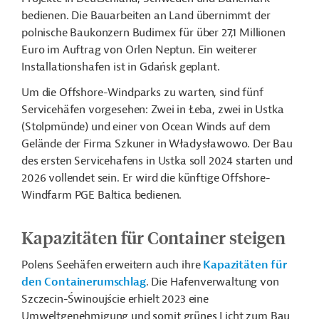
bedienen. Die Bauarbeiten an Land übernimmt der
polnische Baukonzern Budimex für über 27,1 Millionen
Euro im Auftrag von Orlen Neptun. Ein weiterer
Installationshafen ist in Gdańsk geplant.
Um die Offshore-Windparks zu warten, sind fünf
Servicehäfen vorgesehen: Zwei in Łeba, zwei in Ustka
(Stolpmünde) und einer von Ocean Winds auf dem
Gelände der Firma Szkuner in Władysławowo. Der Bau
des ersten Servicehafens in Ustka soll 2024 starten und
2026 vollendet sein. Er wird die künftige Offshore-
Windfarm PGE Baltica bedienen.
Kapazitäten für Container steigen
Polens Seehäfen
erweitern auch ihre
Kapazitäten für
den Containerumschlag
. Die Hafenverwaltung von
Szczecin-Świnoujście erhielt 2023 eine
Umweltgenehmigung und somit grünes Licht zum Bau