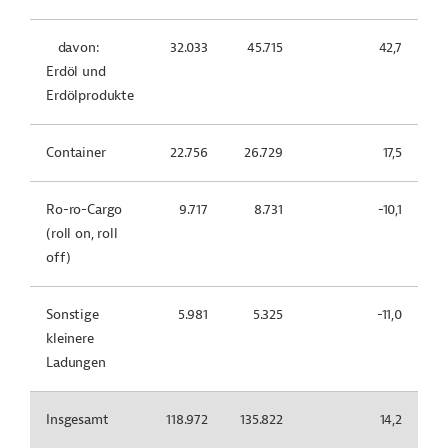
davon:
32.033
45.715
42,7
Erdöl und
Erdölprodukte
Container
22.756
26.729
17,5
Ro-ro-Cargo
9.717
8.731
-10,1
(roll on, roll
off)
Sonstige
5.981
5.325
-11,0
kleinere
Ladungen
Insgesamt
118.972
135.822
14,2