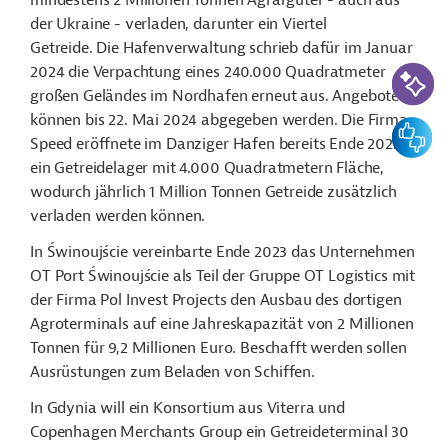
mindestens 2 Millionen Tonnen Agrargüter - auch aus
der Ukraine - verladen, darunter ein Viertel
Getreide. Die Hafenverwaltung schrieb dafür im Januar
KI-Suc
2024 die Verpachtung eines 240.000 Quadratmeter
großen Geländes im Nordhafen erneut aus. Angebote
können bis 22. Mai 2024 abgegeben werden. Die Firma
Feedbac
Speed eröffnete im Danziger Hafen bereits Ende 2023
ein Getreidelager mit 4.000 Quadratmetern Fläche,
wodurch jährlich 1 Million Tonnen Getreide zusätzlich
verladen werden können.
In Świnoujście vereinbarte Ende 2023 das Unternehmen
OT Port Świnoujście als Teil der Gruppe OT Logistics mit
der Firma Pol Invest Projects den Ausbau des dortigen
Agroterminals auf eine Jahreskapazität von 2 Millionen
Tonnen für 9,2 Millionen Euro. Beschafft werden sollen
Ausrüstungen zum Beladen von Schiffen.
In Gdynia will ein Konsortium aus Viterra und
Copenhagen Merchants Group ein Getreideterminal 30