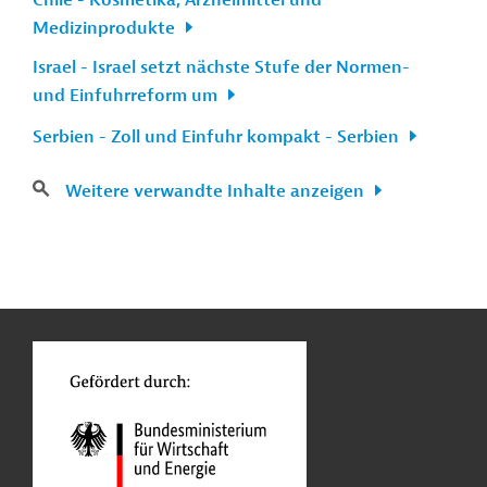
Chile - Kosmetika, Arzneimittel und
Medizinprodukte
Israel - Israel setzt nächste Stufe der Normen-
und Einfuhrreform um
Serbien - Zoll und Einfuhr kompakt - Serbien
Weitere verwandte Inhalte anzeigen
n
Kontakt
...
o