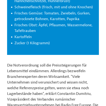
Hähnchenschnitzel, Hühnerbrust)
Schweinefleisch (frisch, mit und ohne Knochen)
Frisches Gemüse: Tomaten, Zwiebeln, Gurken,
getrocknete Bohnen, Karotten, Paprika
Frisches Obst: Äpfel, Pflaumen, Wassermelone,
Tafeltrauben
Kartoffeln
Zucker (1 Kilogramm)
Die Notverordnung soll die Preissteigerungen für
Lebensmittel eindämmen. Allerdings bezweifeln
Branchenexperten deren Wirksamkeit. "Viele
Unternehmen sind verunsichert und wissen nicht,
welche Referenzpreise gelten, wenn sie etwa noch
Lagerbestände haben“, erklärt Constantin Dumitriu,
Vizepräsident des Verbandes rumänischer
Warenvertriebsunternehmen bei Radio Free Europe. Die