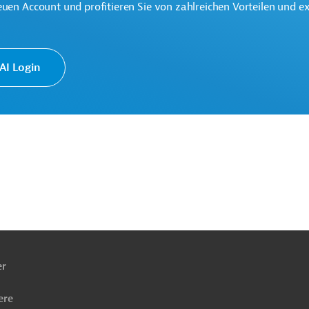
euen Account und profitieren Sie von zahlreichen Vorteilen und e
bestimmungen
I Login
ach
ben
er
ere