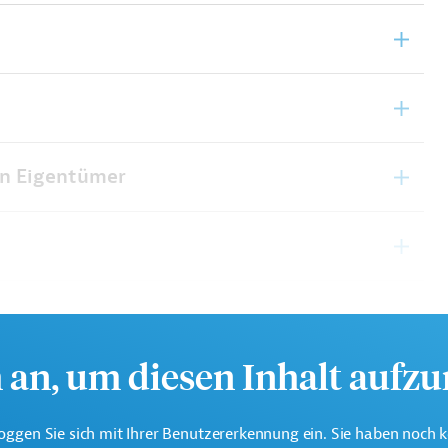
en Eigentümer
h an, um diesen Inhalt aufz
oggen Sie sich mit Ihrer Benutzererkennung ein. Sie haben noch 