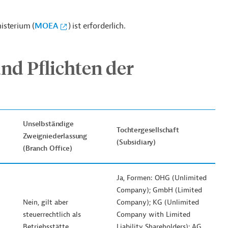
isterium (
MOEA
) ist erforderlich.
nd Pflichten der
Unselbständige
Tochtergesellschaft
Zweigniederlassung
)
(Subsidiary)
(Branch Office)
Ja, Formen: OHG (Unlimited
Company); GmbH (Limited
Nein, gilt aber
Company); KG (Unlimited
steuerrechtlich als
Company with Limited
Betriebsstätte
Liability Shareholders); AG