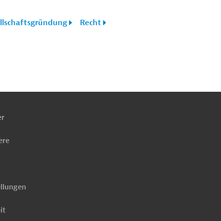
llschaftsgründung
Recht
ach
ben
er
ere
ellungen
it