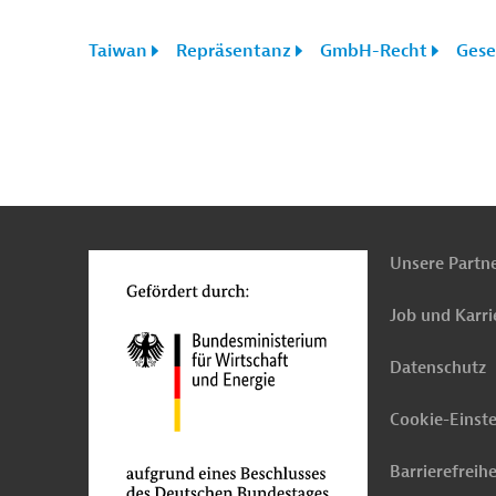
Taiwan
Repräsentanz
GmbH-Recht
Gese
n
Kontakt
...
o
Unsere Partn
Job und Karri
Datenschutz
Cookie-Einst
Barrierefreihe