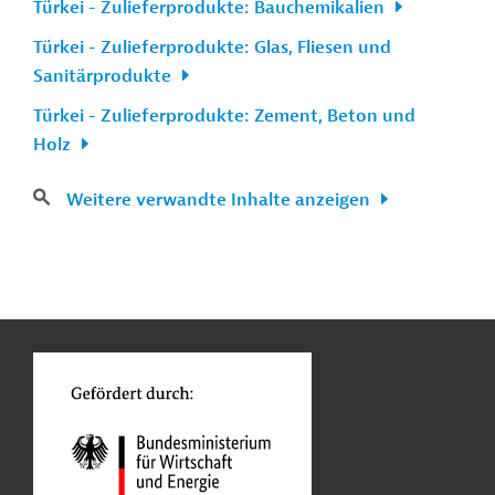
Türkei - Zulieferprodukte: Bauchemikalien
Türkei - Zulieferprodukte: Glas, Fliesen und
Sanitärprodukte
Türkei - Zulieferprodukte: Zement, Beton und
Holz
Weitere verwandte Inhalte anzeigen
n
Kontakt
...
o