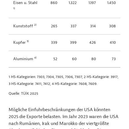
Eisen u. Stahl
860
1.322
1.197
1.450
1)
2)
Kunststoff
265
337
314
308
3)
Kupfer
339
399
426
410
4)
Aluminium
52
60
80
73
1 HS-Kategorien: 7303, 7304, 7305, 7306, 7307; 2 HS-Kategorie: 3917;
3 HS-Kategorie: 7411, 7412; 4 HS-Kategorie: 7608, 7609.
Quelle: TÜİK 2025
Mögliche Einfuhrbeschränkungen der USA könnten
2025 die Exporte belasten. Im Jahr 2023 waren die USA
nach Rumänien, Irak und Marokko der viertgrößte