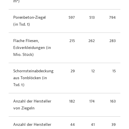
m³)
Porenbeton-Ziegel
597
513
794
(in Tsd. t)
Flache Fliesen,
215
262
283
Eckverkleidungen (in
Mio. Stück)
Schornsteinabdeckung
29
12
15
aus Tonblöcken (in
Tsd. t)
Anzahl der Hersteller
182
174
163
von Ziegeln
Anzahl der Hersteller
44
41
39