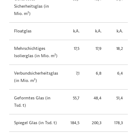
Sicherheitsglas (in
2
Mio. m
)
Floatglas
k.A.
k.A.
k.A.
Mehrschichtiges
17,5
17,9
18,2
2
Isolierglas (in Mio. m
)
Verbundsicherheitsglas
7,1
6,8
6,4
2
(in Mio. m
)
Geformtes Glas (in
55,7
48,4
51,4
Tsd. t)
Spiegel Glas (in Tsd. t)
184,5
200,3
178,3