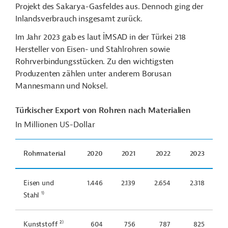
Projekt des Sakarya-Gasfeldes aus. Dennoch ging der
Inlandsverbrauch insgesamt zurück.
Im Jahr 2023 gab es laut İMSAD in der Türkei 218
Hersteller von Eisen- und Stahlrohren sowie
Rohrverbindungsstücken. Zu den wichtigsten
Produzenten zählen unter anderem Borusan
Mannesmann und Noksel.
Türkischer Export von Rohren nach Materialien
In Millionen US-Dollar
Rohrmaterial
2020
2021
2022
2023
Eisen und
1.446
2.139
2.654
2.318
1)
Stahl
2)
Kunststoff
604
756
787
825