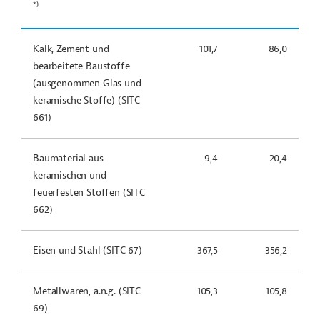
*)
Kalk, Zement und
101,7
86,0
bearbeitete Baustoffe
(ausgenommen Glas und
keramische Stoffe) (SITC
661)
Baumaterial aus
9,4
20,4
keramischen und
feuerfesten Stoffen (SITC
662)
Eisen und Stahl (SITC 67)
367,5
356,2
Metallwaren, a.n.g. (SITC
105,3
105,8
69)