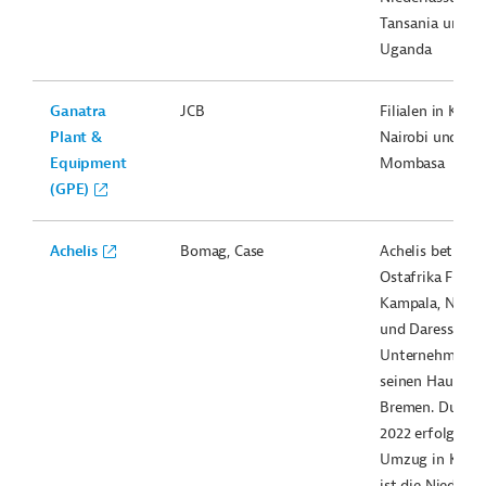
Tansania und
Uganda
Ganatra
JCB
Filialen in Kamp
Plant &
Nairobi und
Equipment
Mombasa
(GPE)
Achelis
Bomag, Case
Achelis betreibt
Ostafrika Filiale
Kampala, Nairob
und Daressalam
Unternehmen h
seinen Hauptsit
Bremen. Durch 
2022 erfolgten
Umzug in Kamp
ist die Niederla