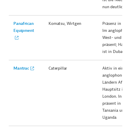
nun deutlich gr
Panafrican
Komatsu, Wirtgen
Präsenz in Kam
Equipment
Im anglophone
West- und Osta
präsent; Haupts
ist in Dubai
Mantrac
Caterpillar
Aktiv in einige
anglophonen
Ländern Afrikas
Hauptsitz ist n
London. In Osta
präsent in Keni
Tansania und
Uganda