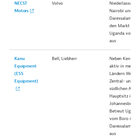
NECST
Volvo
Niederlassunge
Motors
Nairobi und
Daressalam. Be
den Markt in
Uganda von Nai
aus
Kanu
Bell, Liebherr
Neben Kenia no
Equipment
aktiv in mehrer
(ESS
Ländern West-,
Equipment)
Zentral- und de
südlichen Afrika
Hauptsitz ist in
Johannesburg.
Betreut Uganda
vom Büro in
Daressalam/Tan
aus