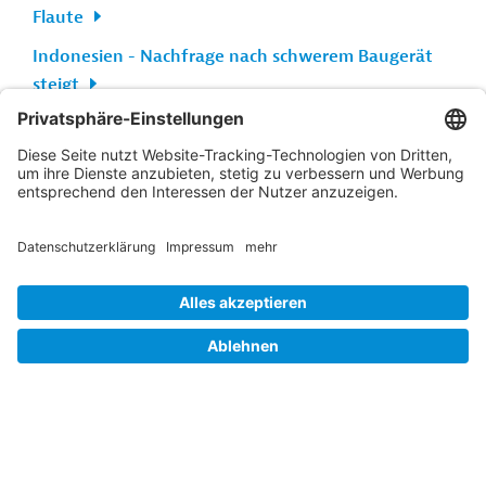
Flaute
Indonesien - Nachfrage nach schwerem Baugerät
steigt
Weitere verwandte Inhalte anzeigen
n
Kontakt
...
o