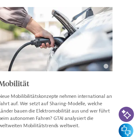
Mobilität
Neue Mobilibilitätskonzepte nehmen international an
Fahrt auf. Wer setzt auf Sharing-Modelle, welche
KI-Su
Länder bauen die Elektromobilität aus und wer führt
beim autonomen Fahren? GTAI analysiert die
weltweiten Mobilitätstrends weltweit.
Feedba