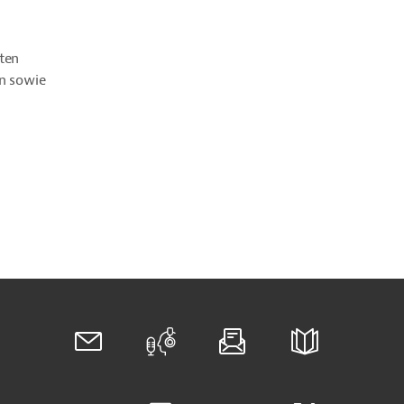
ten
on sowie