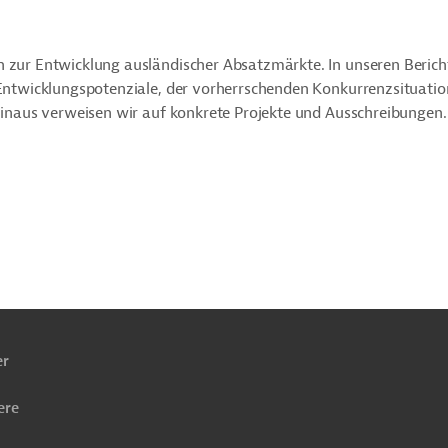
n zur Entwicklung ausländischer Absatzmärkte. In unseren Berich
r Entwicklungspotenziale, der vorherrschenden Konkurrenzsituati
 hinaus verweisen wir auf konkrete Projekte und Ausschreibungen.
ach
ben
er
ere