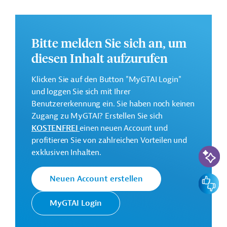
Kontaktadressen
Bitte melden Sie sich an, um
diesen Inhalt aufzurufen
Klicken Sie auf den Button "MyGTAI Login"
und loggen Sie sich mit Ihrer
Benutzererkennung ein. Sie haben noch keinen
Zugang zu MyGTAI? Erstellen Sie sich
KOSTENFREI
einen neuen Account und
profitieren Sie von zahlreichen Vorteilen und
KI-Suc
exklusiven Inhalten.
Usbekistan
Feedbac
Neuen Account erstellen
Finden Sie alle relevanten Informationen zur Wirtschaft
in Usbekistan: Wirtschaftsumfeld, Branchen, Recht, Zoll,
MyGTAI Login
Ausschreibungen und Entwicklungsprojekte.