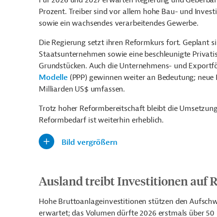
Für 2026 und 2027 erwarten Regierung und Geberbank
Prozent. Treiber sind vor allem hohe Bau- und Invest
sowie ein wachsendes verarbeitendes Gewerbe.
Die Regierung setzt ihren Reformkurs fort. Geplant 
Staatsunternehmen sowie eine beschleunigte Privat
Grundstücken. Auch die Unternehmens- und Exportf
Modelle
(PPP) gewinnen weiter an Bedeutung; neue P
Milliarden US$ umfassen.
Trotz hoher Reformbereitschaft bleibt die Umsetzung 
Reformbedarf ist weiterhin erheblich.
Bild vergrößern
Ausland treibt Investitionen auf
Hohe Bruttoanlageinvestitionen stützen den Aufsch
erwartet; das Volumen dürfte 2026 erstmals über 50 M