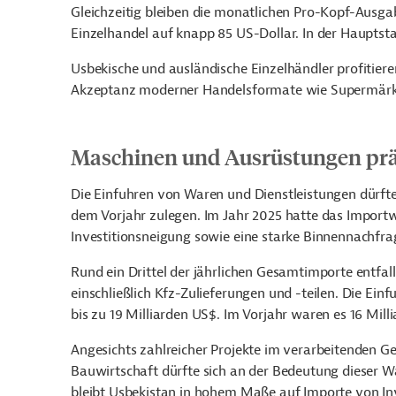
Gleichzeitig bleiben die monatlichen Pro-Kopf-Ausgab
Einzelhandel auf knapp 85 US-Dollar. In der Hauptsta
Usbekische und ausländische Einzelhändler profitier
Akzeptanz moderner Handelsformate wie Supermärkt
Maschinen und Ausrüstungen prä
Die Einfuhren von Waren und Dienstleistungen dürft
dem Vorjahr zulegen. Im Jahr 2025 hatte das Importw
Investitionsneigung sowie eine starke Binnennachfr
Rund ein Drittel der jährlichen Gesamtimporte entf
einschließlich Kfz-Zulieferungen und -teilen. Die Ein
bis zu 19 Milliarden US$. Im Vorjahr waren es 16 Mill
Angesichts zahlreicher Projekte im verarbeitenden G
Bauwirtschaft dürfte sich an der Bedeutung dieser
bleibt Usbekistan in hohem Maße auf Importe von In