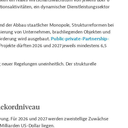
en ein reales Wirtschaftswachstum von jeweils über 6
itionsaktivitäten, ein dynamischer Dienstleistungssektor
sind der Abbau staatlicher Monopole, Strukturreformen bei
isierung von Unternehmen, brachliegenden Objekten und
örderung wird ausgebaut.
Public-private-Partnership-
rojekte dürften 2026 und 2027 jeweils mindestens 6,5
neuer Regelungen uneinheitlich. Der strukturelle
 Rekordniveau
wung. Für 2026 und 2027 werden zweistellige Zuwächse
illiarden US-Dollar liegen.