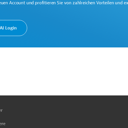
euen Account und profitieren Sie von zahlreichen Vorteilen und e
gsrecht
I Login
 Ansprüchen
aftung
ach
fträge
ben
er
er Insolvenz
ere