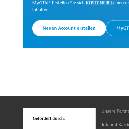
MyGTAI? Erstellen Sie sich
KOSTENFREI
einen n
Inhalten.
Vereinigtes Königreich: Gewährleistun
Neuen Account erstellen
MyGTA
Vereinigtes Königreich: Sicherung von
Vereinigtes Königreich: Produzentenh
Vereinigtes Königreich: Vertriebsrecht
n
Kontakt
...
Vereinigtes Königreich: Öffentliche Au
o
Unsere Partn
Vereinigtes Königreich: Ansprüche in d
Job und Karri