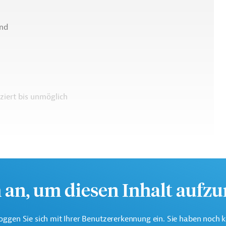
nd
ziert bis unmöglich
h an, um diesen Inhalt aufz
oggen Sie sich mit Ihrer Benutzererkennung ein. Sie haben noch 