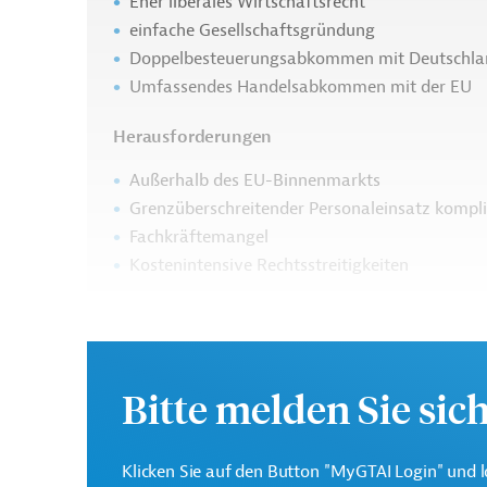
Eher liberales Wirtschaftsrecht
einfache Gesellschaftsgründung
Doppelbesteuerungsabkommen mit Deutschla
Umfassendes Handelsabkommen mit der EU
Herausforderungen
Außerhalb des EU-Binnenmarkts
Grenzüberschreitender Personaleinsatz kompli
Fachkräftemangel
Kostenintensive Rechtsstreitigkeiten
Vereinigtes Königreich: Rechtssystem
Bitte melden Sie sic
Vereinigtes Königreich: Vertragsrecht
Klicken Sie auf den Button "MyGTAI Login" und l