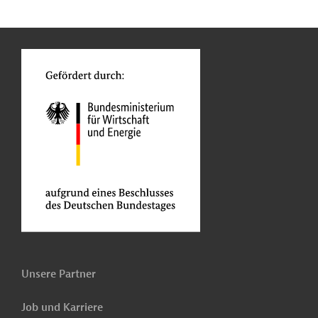
n
Kontakt
o
Unsere Partner
Job und Karriere