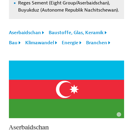
Reges Sement (Eight Group/Aserbaidschan),
Buyukduz (Autonome Republik Nachitschewan).
Aserbaidschan
Baustoffe, Glas, Keramik
Bau
Klimawandel
Energie
Branchen
Aserbaidschan