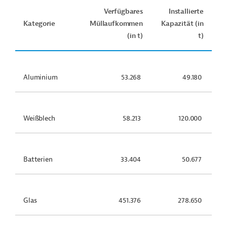
Verfügbares
Installierte
Kategorie
Müllaufkommen
Kapazität (in
(in t)
t)
Aluminium
53.268
49.180
Weißblech
58.213
120.000
Batterien
33.404
50.677
Glas
451.376
278.650