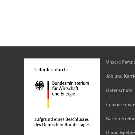
n
Kontakt
...
o
Unsere Partn
Job und Karri
Datenschutz
Cookie-Einst
Barrierefreihe
Hinweisgebe