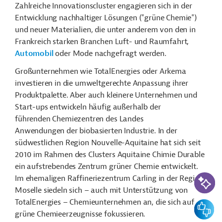
Zahlreiche Innovationscluster engagieren sich in der
Entwicklung nachhaltiger Lösungen ("grüne Chemie")
und neuer Materialien, die unter anderem von den in
Frankreich starken Branchen Luft- und Raumfahrt,
Automobil
oder Mode nachgefragt werden.
Großunternehmen wie TotalEnergies oder Arkema
investieren in die umweltgerechte Anpassung ihrer
Produktpalette. Aber auch kleinere Unternehmen und
Start-ups entwickeln häufig außerhalb der
führenden Chemiezentren des Landes
Anwendungen der biobasierten Industrie. In der
südwestlichen Region Nouvelle-Aquitaine hat sich seit
2010 im Rahmen des Clusters Aquitaine Chimie Durable
ein aufstrebendes Zentrum grüner Chemie entwickelt.
KI-Suc
Im ehemaligen Raffineriezentrum Carling in der Region
Moselle siedeln sich
–
auch mit Unterstützung von
TotalEnergies
– C
hemieunternehmen an, die sich auf
Feedbac
grüne Chemieerzeugnisse fokussieren.