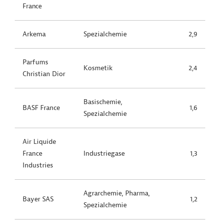
France
Arkema
Spezialchemie
2,9
Parfums
Kosmetik
2,4
Christian Dior
Basischemie,
BASF France
1,6
Spezialchemie
Air Liquide
France
Industriegase
1,3
Industries
Agrarchemie, Pharma,
Bayer SAS
1,2
Spezialchemie