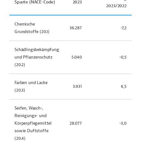
Sparte (NACE-Code)
2023
2023/2022
Chemische
36.287
-7,2
Grundstoffe (20.1)
Schädlingsbekämpfung
und Pflanzenschutz
5.040
-0,5
(20.2)
Farben und Lacke
3.931
6,5
(20.3)
Seifen, Wasch-,
Reinigungs- und
Körperpflegemittel
28.077
-3,0
sowie Duftstoffe
(20.4)