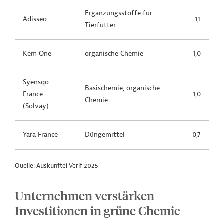
Ergänzungsstoffe für
Adisseo
1,1
Tierfutter
Kem One
organische Chemie
1,0
Syensqo
Basischemie, organische
France
1,0
Chemie
(Solvay)
Yara France
Düngemittel
0,7
Quelle: Auskunftei Verif 2025
Unternehmen verstärken
Investitionen in grüne Chemie