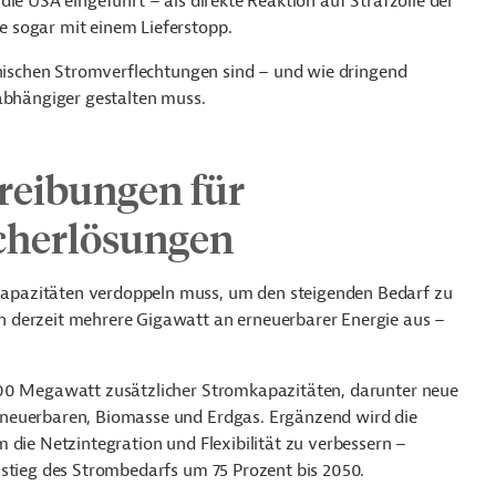
ie USA eingeführt – als direkte Reaktion auf Strafzölle der
 sogar mit einem Lieferstopp.
anischen Stromverflechtungen sind – und wie dringend
nabhängiger gestalten muss.
reibungen für
cherlösungen
apazitäten verdoppeln muss, um den steigenden Bedarf zu
 derzeit mehrere Gigawatt an erneuerbarer Energie aus –
000 Megawatt zusätzlicher Stromkapazitäten, darunter neue
rneuerbaren, Biomasse und Erdgas. Ergänzend wird die
m die Netzintegration und Flexibilität zu verbessern –
nstieg des Strombedarfs um 75 Prozent bis 2050.