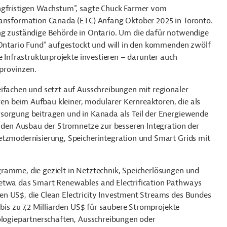
angfristigen Wachstum", sagte Chuck Farmer vom
Transformation Canada (ETC) Anfang Oktober 2025 in Toronto.
ung zuständige Behörde in Ontario. Um die dafür notwendige
g Ontario Fund" aufgestockt und will in den kommenden zwölf
e Infrastrukturprojekte investieren – darunter auch
provinzen.
eifachen und setzt auf Ausschreibungen mit regionaler
n beim Aufbau kleiner, modularer Kernreaktoren, die als
sorgung beitragen und in Kanada als Teil der Energiewende
n den Ausbau der Stromnetze zur besseren Integration der
etzmodernisierung, Speicherintegration und Smart Grids mit
ramme, die gezielt in Netztechnik, Speicherlösungen und
 etwa das Smart Renewables and Electrification Pathways
n US$, die Clean Electricity Investment Streams des Bundes
 bis zu 7,2 Milliarden US$ für saubere Stromprojekte
nologiepartnerschaften, Ausschreibungen oder