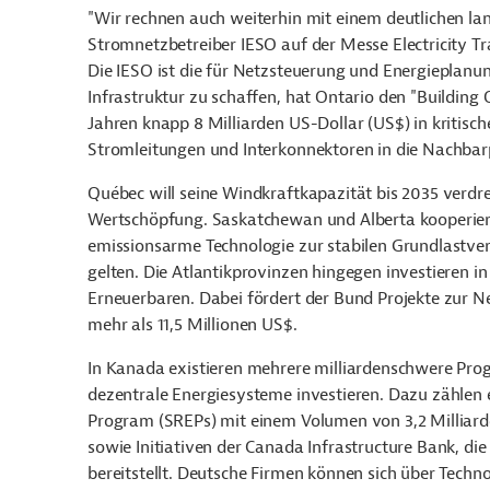
"Wir rechnen auch weiterhin mit einem deutlichen l
Stromnetzbetreiber IESO auf der Messe Electricity 
Die IESO ist die für Netzsteuerung und Energieplan
Infrastruktur zu schaffen, hat Ontario den "Buildin
Jahren knapp 8 Milliarden US-Dollar (US$) in kritisch
Stromleitungen und Interkonnektoren in die Nachbar
Québec will seine Windkraftkapazität bis 2035 verdr
Wertschöpfung. Saskatchewan und Alberta kooperiere
emissionsarme Technologie zur stabilen Grundlastver
gelten. Die Atlantikprovinzen hingegen investieren i
Erneuerbaren. Dabei fördert der Bund Projekte zur N
mehr als 11,5 Millionen US$.
In Kanada existieren mehrere milliardenschwere Prog
dezentrale Energiesysteme investieren. Dazu zählen
Program (SREPs) mit einem Volumen von 3,2 Milliarde
sowie Initiativen der Canada Infrastructure Bank, die
bereitstellt. Deutsche Firmen können sich über Tech