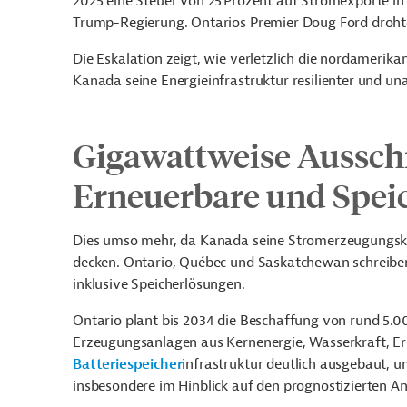
2025 eine Steuer von 25
Prozent auf Stromexporte in d
Trump-Regierung. Ontarios Premier Doug Ford drohte
Die Eskalation zeigt, wie verletzlich die nordamerik
Kanada seine Energieinfrastruktur resilienter und u
Gigawattweise Aussch
Erneuerbare und Spei
Dies umso mehr, da Kanada seine Stromerzeugungsk
decken. Ontario, Québec und Saskatchewan schreiben
inklusive Speicherlösungen.
Ontario plant bis 2034 die Beschaffung von rund 5.
Erzeugungsanlagen aus Kernenergie, Wasserkraft, E
Batteriespeicher
infrastruktur deutlich ausgebaut, u
insbesondere im Hinblick auf den prognostizierten A