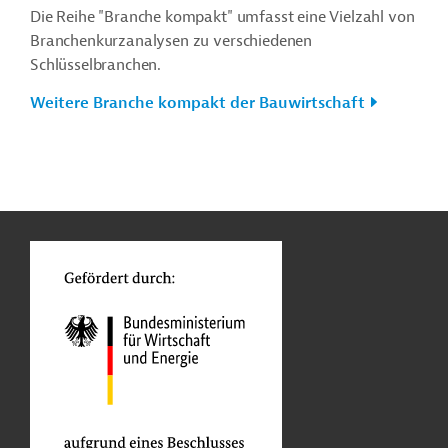
Die Reihe "Branche kompakt" umfasst eine Vielzahl von
Branchenkurzanalysen zu verschiedenen
Schlüsselbranchen.
Weitere Branche kompakt der Bauwirtschaft
n
Kontakt
...
o