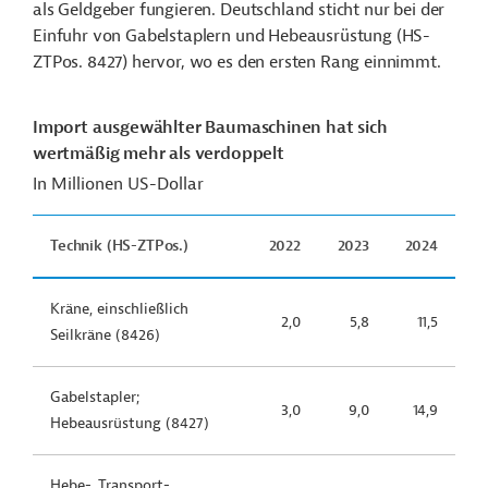
als Geldgeber fungieren. Deutschland sticht nur bei der
Einfuhr von Gabelstaplern und Hebeausrüstung (HS-
ZTPos. 8427)
hervor, wo es den ersten Rang einnimmt.
Import ausgewählter Baumaschinen hat sich
wertmäßig mehr als verdoppelt
In Millionen US-Dollar
Technik (HS-ZTPos.)
2022
2023
2024
Kräne, einschließlich
2,0
5,8
11,5
Seilkräne (8426)
Gabelstapler;
3,0
9,0
14,9
Hebeausrüstung (8427)
Hebe-, Transport-,