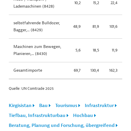
10,2
15,2
22,4
Lademaschinen (8428)
selbstfahrende Bulldozer,
48,9
81,9
101,6
Bagger,... (8429)
Maschinen zum Bewegen,
5,6
18,5
11,9
Planieren,... (8430)
Gesamtimporte
69,7
130,4
162,3
Quelle: UN Comtrade 2025
Kirgisistan
Bau
Tourismus
Infrastruktur
Tiefbau, Infrastrukturbau
Hochbau
Beratung, Planung und Forschung, übergreifend