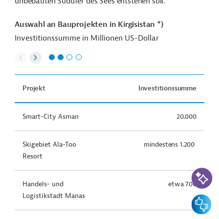
unbebauten Südufer des Sees entstehen soll.
Auswahl an Bauprojekten in Kirgisistan *)
Investitionssumme in Millionen US-Dollar
Projekt
Investitionssumme
Smart-City
Asman
20.000
Skigebiet
Ala-Too
mindestens 1.200
Resort
KI-Suc
Handels- und
etwa 700
Logistikstadt Manas
Feedbac