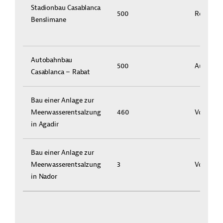
Stadionbau Casablanca
500
Realisier
Benslimane
Autobahnbau
500
Ausschre
Casablanca – Rabat
Bau einer Anlage zur
Meerwasserentsalzung
460
Vorstudi
in Agadir
Bau einer Anlage zur
Meerwasserentsalzung
3
Vorstudi
in Nador