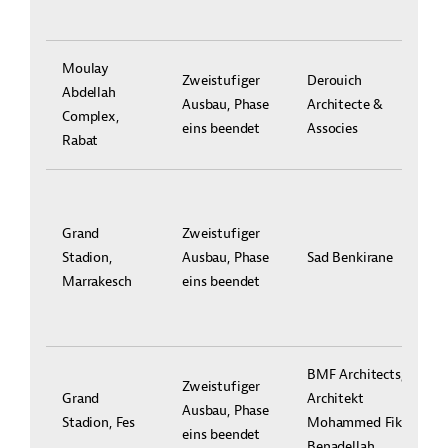
Moulay
Zweistufiger
Derouich
Abdellah
Ausbau, Phase
Architecte &
Complex,
eins beendet
Associes
Rabat
Grand
Zweistufiger
Stadion,
Ausbau, Phase
Sad Benkirane
Marrakesch
eins beendet
BMF Architects,
Zweistufiger
Grand
Architekt
Ausbau, Phase
Stadion, Fes
Mohammed Fikri
eins beendet
Benadellah