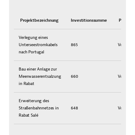
Projektbezeichnung
Investitionssumme
Projekt
Verlegung eines
Unterseestromkabels
865
Vorstudi
nach Portugal
Bau einer Anlage zur
Meerwasserentsalzung
660
Vorstudi
in Rabat
Erweiterung des
Straßenbahnnetzes in
648
Vorstudi
Rabat
Salé