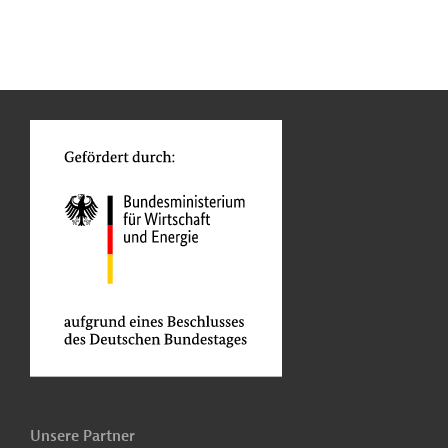
n
Kontakt
...
o
Unsere Partner