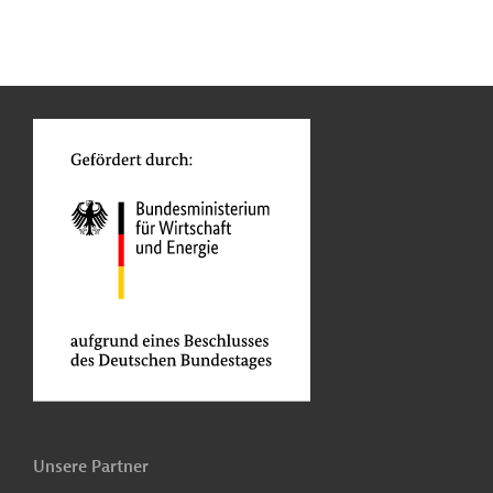
n
Funktionen
o
Unsere Partner