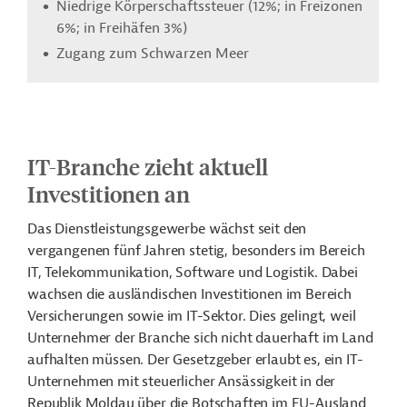
Niedrige Körperschaftssteuer (12%; in Freizonen
6%; in Freihäfen 3%)
Zugang zum Schwarzen Meer
O
Chancen
R
Opportunities
T
IT-Branche zieht aktuell
Investitionen an
International geförderte Projekte
Das Dienstleistungsgewerbe wächst seit den
Potenzieller Standort für Lohnfertigung
vergangenen fünf Jahren stetig, besonders im Bereich
Reformen und EU-Annäherung
IT, Telekommunikation, Software und Logistik. Dabei
ig
IT-Park mit pauschalem Steuersatz von 7
wachsen die ausländischen Investitionen im Bereich
Prozent
Versicherungen sowie im IT-Sektor. Dies gelingt, weil
Unternehmer der Branche sich nicht dauerhaft im Land
aufhalten müssen. Der Gesetzgeber erlaubt es, ein IT-
Unternehmen mit steuerlicher Ansässigkeit in der
Republik Moldau über die Botschaften im EU-Ausland