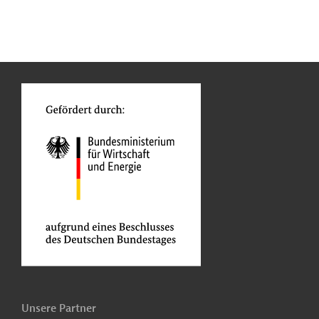
n
Kontakt
...
o
Unsere Partner