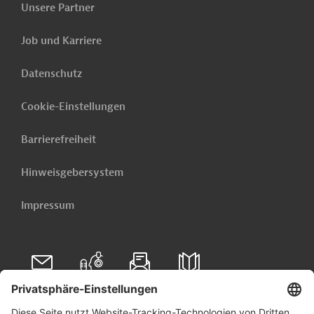
Unsere Partner
Tschechische Republik - Tschechien muss sich neu
erfinden
Job und Karriere
Weitere verwandte Inhalte anzeigen
Datenschutz
Cookie-Einstellungen
Barrierefreiheit
Hinweisgebersystem
Impressum
Folgen Sie uns auf