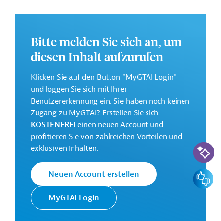
stabilen Rahmenbedingungen
Bitte melden Sie sich an, um
Kontaktadressen
diesen Inhalt aufzurufen
Klicken Sie auf den Button "MyGTAI Login"
und loggen Sie sich mit Ihrer
Benutzererkennung ein. Sie haben noch keinen
Zugang zu MyGTAI? Erstellen Sie sich
KOSTENFREI
einen neuen Account und
profitieren Sie von zahlreichen Vorteilen und
KI-Suc
exklusiven Inhalten.
Feedbac
Neuen Account erstellen
Wirtschaft in Slowenien
MyGTAI Login
Wie entwickelt sich die Wirtschaft in Slowenien aktuell