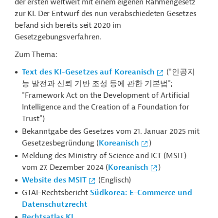
der ersten weltweit mit einem eigenen Rahmengesetz
zur KI. Der Entwurf des nun verabschiedeten Gesetzes
befand sich bereits seit 2020 im
Gesetzgebungsverfahren.
Zum Thema:
Text des KI-Gesetzes auf Koreanisch
("
인공지
능 발전과 신뢰 기반 조성 등에 관한 기본법"
;
"Framework Act on the Development of Artificial
Intelligence and the Creation of a Foundation for
Trust"
)
Bekanntgabe des Gesetzes vom 21. Januar 2025 mit
Gesetzesbegründung (
Koreanisch
)
Meldung des Ministry of Science and ICT (MSIT)
vom 27. Dezember 2024 (
Koreanisch
)
Website des MSIT
(Englisch)
GTAI-Rechtsbericht
Südkorea: E-Commerce und
Datenschutzrecht
Rechtsatlas KI